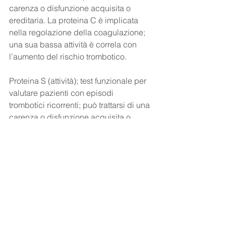
carenza o disfunzione acquisita o 
ereditaria. La proteina C è implicata 
nella regolazione della coagulazione; 
una sua bassa attività è correla con 
l’aumento del rischio trombotico.
Proteina S (attività); test funzionale per 
valutare pazienti con episodi 
trombotici ricorrenti; può trattarsi di una 
carenza o disfunzione acquisita o 
ereditaria. La proteina S è un cofattore 
della proteina C ed è pertanto 
responsabile della regolazione della 
coagulazione. Una sua bassa attività 
aumenta il rischio trombotico.
Protrombina (G20210A); analisi del 
DNA; rileva la presenza di mutazioni 
genetiche. Episodi trombotici ricorrenti 