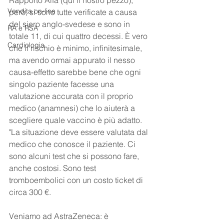
Vendita on-line
però, si sono tutte verificate a causa 
del siero anglo-svedese e sono in 
RA e RSA
totale 11, di cui quattro decessi. È vero 
Cardiologia
che il rischio è minimo, infinitesimale, 
ma avendo ormai appurato il nesso 
causa-effetto sarebbe bene che ogni 
singolo paziente facesse una 
valutazione accurata con il proprio 
medico (anamnesi) che lo aiuterà a 
scegliere quale vaccino è più adatto. 
"La situazione deve essere valutata dal 
medico che conosce il paziente. Ci 
sono alcuni test che si possono fare, 
anche costosi. Sono test 
tromboembolici con un costo ticket di 
circa 300 €.
Veniamo ad AstraZeneca: è 