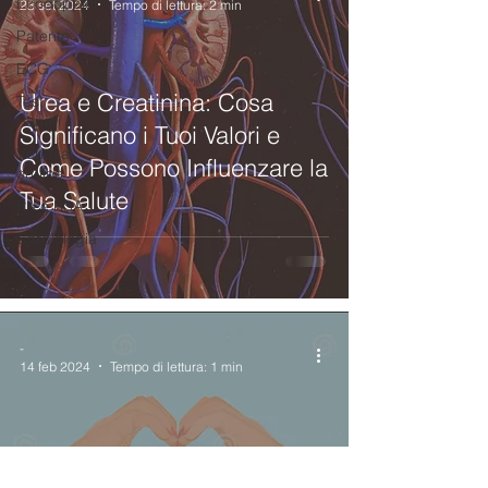
Ecodoppler
23 set 2024
Tempo di lettura: 2 min
Patente
ECG
Urea e Creatinina: Cosa
Test
Rapidi
Significano i Tuoi Valori e
Vendita
Come Possono Influenzare la
on-line
Tua Salute
RA e RSA
Cardiologia
-
14 feb 2024
Tempo di lettura: 1 min
Analisi Scientifiche d'Amore: