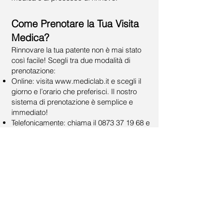
Come Prenotare la Tua Visita
Medica?
Rinnovare la tua patente non è mai stato
così facile! Scegli tra due modalità di
prenotazione:
Online: visita
www.mediclab.it
e scegli il
giorno e l’orario che preferisci. Il nostro
sistema di prenotazione è semplice e
immediato!
Telefonicamente: chiama il
0873 37 19 68
e
prenota la tua visita con il nostro
personale, sempre pronto a darti
assistenza.
Rinnova la Tua Patente con
Tranquillità!
Non aspettare che la tua patente scada:
con MedicLab, puoi prenotare la tua visita