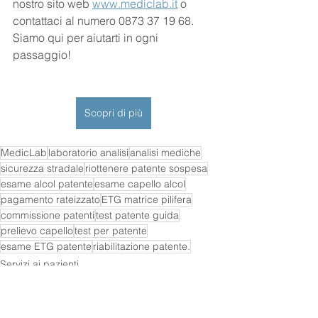
nostro sito web 
www.mediclab.it
 o 
contattaci al numero 0873 37 19 68. 
Siamo qui per aiutarti in ogni 
passaggio!
Scopri di più
MedicLab
laboratorio analisi
analisi mediche
sicurezza stradale
riottenere patente sospesa
esame alcol patente
esame capello alcol
pagamento rateizzato
ETG matrice pilifera
commissione patenti
test patente guida
prelievo capello
test per patente
esame ETG patente
riabilitazione patente.
Servizi ai pazienti
Patente