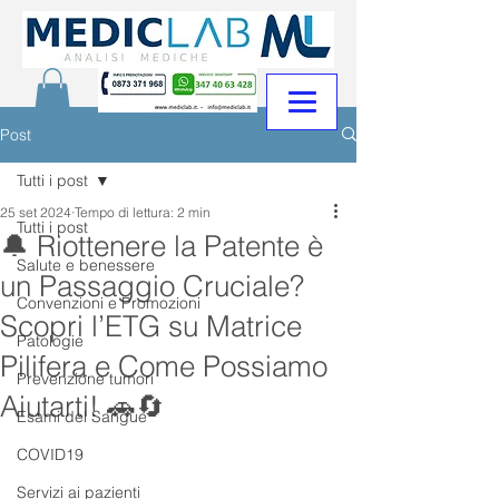
Post
Tutti i post
25 set 2024
Tempo di lettura: 2 min
Tutti i post
🔔 Riottenere la Patente è
Salute e benessere
un Passaggio Cruciale?
Convenzioni e Promozioni
Scopri l’ETG su Matrice
Patologie
Pilifera e Come Possiamo
Prevenzione tumori
Aiutarti! 🚗🔄
Esami del Sangue
COVID19
Servizi ai pazienti