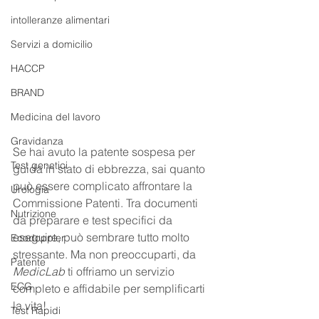
intolleranze alimentari
Servizi a domicilio
HACCP
BRAND
Medicina del lavoro
Gravidanza
Se hai avuto la patente sospesa per 
Test genetici
guida in stato di ebbrezza, sai quanto 
può essere complicato affrontare la 
Urologia
Commissione Patenti. Tra documenti 
Nutrizione
da preparare e test specifici da 
eseguire, può sembrare tutto molto 
Ecodoppler
stressante. Ma non preoccuparti, da 
Patente
MedicLab
 ti offriamo un servizio 
ECG
completo e affidabile per semplificarti 
la vita!
Test Rapidi