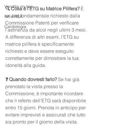
Vendita on-line
🔍 Cosa è l’ETG su Matrice Pilifera?
 È 
un test fondamentale richiesto dalla 
RA e RSA
Commissione Patenti per verificare 
Cardiologia
l’astinenza da alcol negli ultimi 3 mesi. 
A differenza di altri esami, l'ETG su 
matrice pilifera è specificamente 
richiesto e deve essere eseguito 
correttamente per dimostrare la tua 
idoneità alla guida.
❓ Quando dovresti farlo?
 Se hai già 
prenotato la visita presso la 
Commissione, è importante ricordare 
che il referto dell'ETG sarà disponibile 
entro 15 giorni. Prenota in anticipo per 
evitare imprevisti e assicurati che tutto 
sia pronto per il giorno della visita.