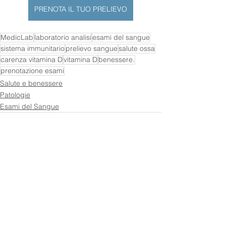
PRENOTA IL TUO PRELIEVO
MedicLab
laboratorio analisi
esami del sangue
sistema immunitario
prelievo sangue
salute ossa
carenza vitamina D
vitamina D
benessere.
prenotazione esami
Salute e benessere
Patologie
Esami del Sangue
Mostra tutti
Post recenti