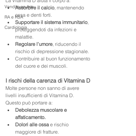
La Vitamina D aiuta il corpo a:
Vendita on-line
Assorbire il calcio
, mantenendo 
ossa e denti forti.
RA e RSA
Supportare il sistema immunitario
, 
Cardiologia
proteggendoti da infezioni e 
malattie.
Regolare l’umore
, riducendo il 
rischio di depressione stagionale.
Contribuire al buon funzionamento 
del cuore e dei muscoli.
I rischi della carenza di Vitamina D
Molte persone non sanno di avere 
livelli insufficienti di Vitamina D. 
Questo può portare a:
Debolezza muscolare e 
affaticamento.
Dolori alle ossa
 e rischio 
maggiore di fratture.