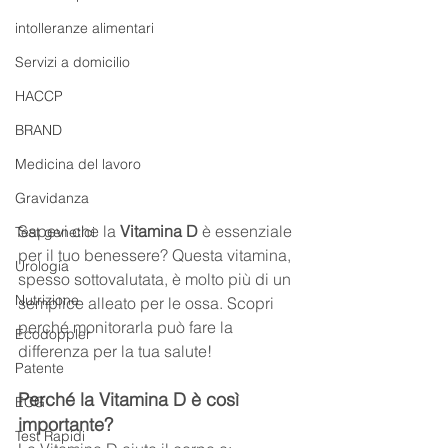
intolleranze alimentari
Servizi a domicilio
HACCP
BRAND
Medicina del lavoro
Gravidanza
Sapevi che la 
Vitamina D
 è essenziale 
Test genetici
per il tuo benessere? Questa vitamina, 
Urologia
spesso sottovalutata, è molto più di un 
Nutrizione
semplice alleato per le ossa. Scopri 
perché monitorarla può fare la 
Ecodoppler
differenza per la tua salute!
Patente
Perché la Vitamina D è così 
ECG
importante?
Test Rapidi