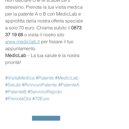
stressino. Prenota la tua visita medica 
per la patente A o B con MedicLab e 
approfitta della nostra offerta speciale 
a solo 70 euro. Chiama subito il 
0873 
37 19 68
 o visita il nostro sito 
www.mediclab.it
 per fissare il tuo 
appuntamento.
MedicLab
 – La tua salute è la nostra 
priorità!
#VisitaMedica
#Patente
#MedicLab
#Salute
#RinnovoPatente
#PatenteA
#PatenteB
#ServizioRapido
#PrenotaOra
#70Euro
Prenota qui