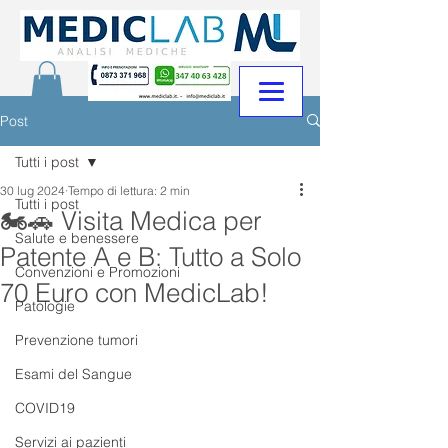
Post
Tutti i post
30 lug 2024
Tempo di lettura: 2 min
Tutti i post
🏍️🚗 Visita Medica per
Salute e benessere
Patente A e B: Tutto a Solo
Convenzioni e Promozioni
70 Euro con MedicLab!
Patologie
Prevenzione tumori
Esami del Sangue
COVID19
Servizi ai pazienti