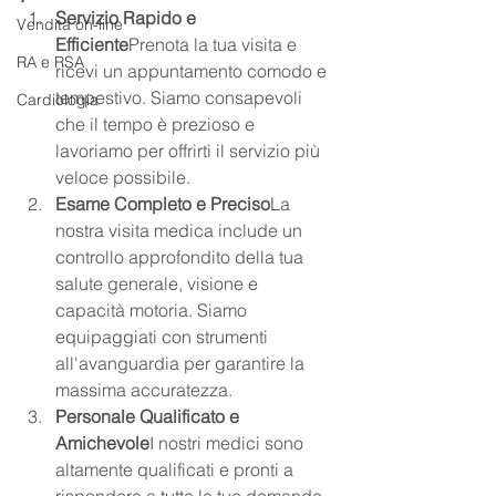
Servizio Rapido e 
Vendita on-line
Efficiente
Prenota la tua visita e 
RA e RSA
ricevi un appuntamento comodo e 
tempestivo. Siamo consapevoli 
Cardiologia
che il tempo è prezioso e 
lavoriamo per offrirti il servizio più 
veloce possibile.
Esame Completo e Preciso
La 
nostra visita medica include un 
controllo approfondito della tua 
salute generale, visione e 
capacità motoria. Siamo 
equipaggiati con strumenti 
all'avanguardia per garantire la 
massima accuratezza.
Personale Qualificato e 
Amichevole
I nostri medici sono 
altamente qualificati e pronti a 
rispondere a tutte le tue domande. 