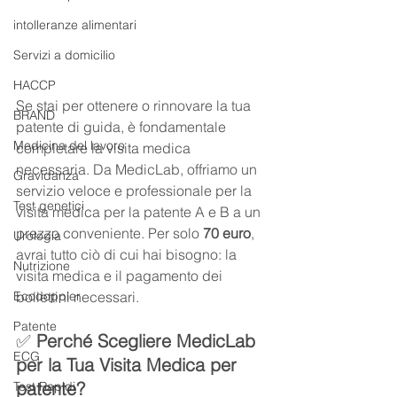
intolleranze alimentari
Servizi a domicilio
HACCP
Se stai per ottenere o rinnovare la tua 
BRAND
patente di guida, è fondamentale 
Medicina del lavoro
completare la visita medica 
necessaria. Da MedicLab, offriamo un 
Gravidanza
servizio veloce e professionale per la 
Test genetici
visita medica per la patente A e B a un 
prezzo conveniente. Per solo 
70 euro
, 
Urologia
avrai tutto ciò di cui hai bisogno: la 
Nutrizione
visita medica e il pagamento dei 
bollettini necessari.
Ecodoppler
Patente
✅ 
Perché Scegliere MedicLab 
ECG
per la Tua Visita Medica per 
patente?
Test Rapidi