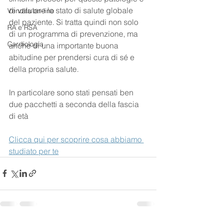
di valutare lo stato di salute globale 
Vendita on-line
del paziente. Si tratta quindi non solo 
RA e RSA
di un programma di prevenzione, ma 
Cardiologia
anche di una importante buona 
abitudine per prendersi cura di sé e 
della propria salute.
In particolare sono stati pensati ben 
due pacchetti a seconda della fascia 
di età
Clicca qui per scoprire cosa abbiamo 
studiato per te