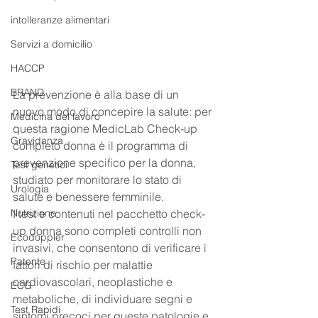
intolleranze alimentari
Servizi a domicilio
HACCP
BRAND
La prevenzione è alla base di un 
nuovo modo di concepire la salute: per 
Medicina del lavoro
questa ragione MedicLab Check-up 
Gravidanza
completo donna è il programma di 
prevenzione specifico per la donna, 
Test genetici
studiato per monitorare lo stato di 
Urologia
salute e benessere femminile.
Nutrizione
I test e contenuti nel pacchetto check-
up donna sono completi controlli non 
Ecodoppler
invasivi, che consentono di verificare i 
Patente
fattori di rischio per malattie 
cardiovascolari, neoplastiche e 
ECG
metaboliche, di individuare segni e 
Test Rapidi
sintomi precoci per queste patologie e 