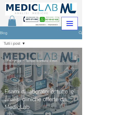
Blog
Tutti i post
Tutti i post
-
12 dic 2024
Tempo di lettura: 3 min
Salute e
benessere
Convenzioni
e Promozioni
Patologie
Esami di laboratorio: tutte le
Prevenzione
analisi cliniche offerte da
tumori
MedicLab
Esami del
Sangue