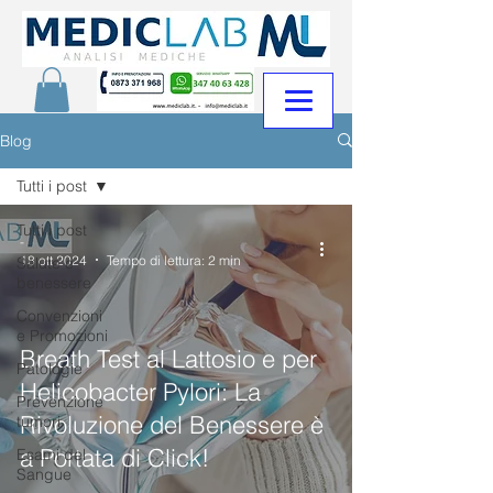
Blog
Tutti i post
Tutti i post
-
18 ott 2024
Tempo di lettura: 2 min
Salute e
benessere
Convenzioni
e Promozioni
Breath Test al Lattosio e per
Patologie
Helicobacter Pylori: La
Prevenzione
Rivoluzione del Benessere è
tumori
a Portata di Click!
Esami del
Sangue