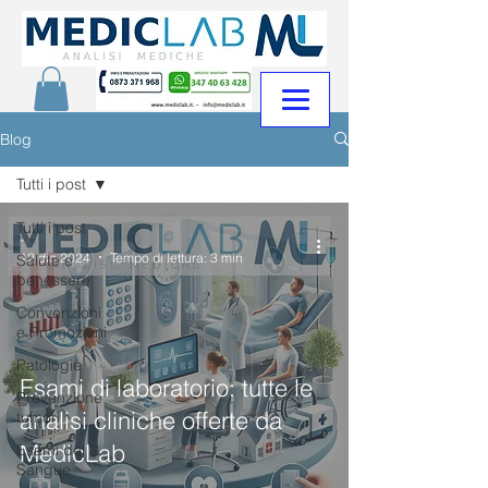
Blog
Tutti i post
Tutti i post
-
12 dic 2024
Tempo di lettura: 3 min
Salute e
benessere
Convenzioni
e Promozioni
Patologie
Esami di laboratorio: tutte le
Prevenzione
analisi cliniche offerte da
tumori
MedicLab
Esami del
Sangue