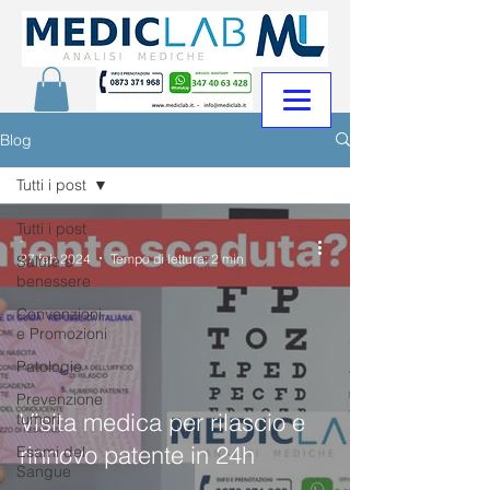
Blog
Tutti i post
Tutti i post
-
27 feb 2024
Tempo di lettura: 2 min
Salute e
benessere
Convenzioni
e Promozioni
Patologie
Prevenzione
Visita medica per rilascio e
tumori
rinnovo patente in 24h
Esami del
Sangue