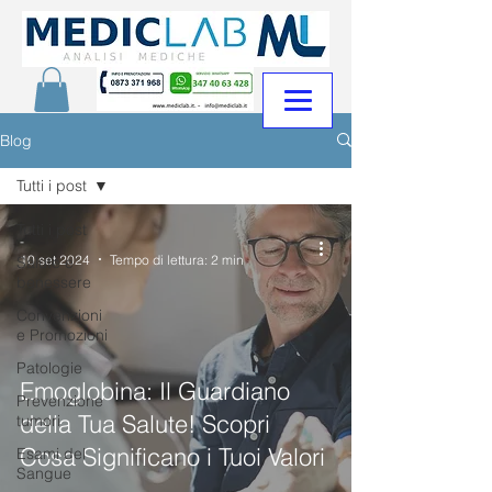
Blog
Tutti i post
Tutti i post
-
10 set 2024
Tempo di lettura: 2 min
Salute e
benessere
Convenzioni
e Promozioni
Patologie
Emoglobina: Il Guardiano
Prevenzione
della Tua Salute! Scopri
tumori
Cosa Significano i Tuoi Valori
Esami del
Sangue