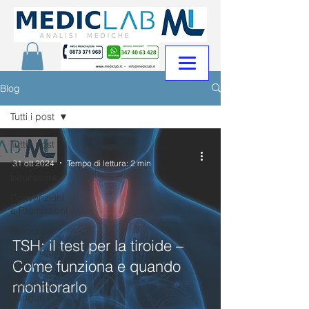
Blog
Tutti i post
Tutti i post
-
31 ott 2024
Tempo di lettura: 2 min
Salute e
benessere
Convenzioni
e Promozioni
Patologie
TSH: il test per la tiroide –
Prevenzione
Come funziona e quando
tumori
monitorarlo
Esami del
Sangue