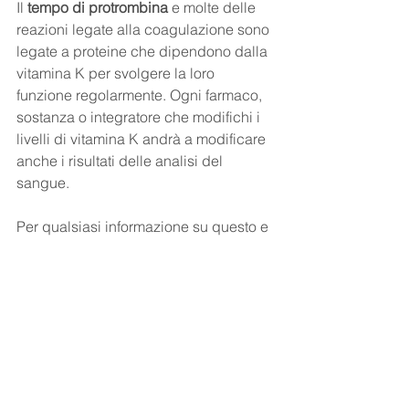
Il 
tempo di protrombina
 e molte delle 
reazioni legate alla coagulazione sono 
legate a proteine che dipendono dalla 
vitamina K per svolgere la loro 
funzione regolarmente. Ogni farmaco, 
sostanza o integratore che modifichi i 
livelli di vitamina K andrà a modificare 
anche i risultati delle analisi del 
sangue.
Per qualsiasi informazione su questo e 
altri test non esitare a contattarci 
all'indirizzo 
info@mediclab.it
 o allo 
0873 907350 o su whatsapp al 
3474063428
Dr. Rolando Di Santo
Specialista in Biochimica Clinica