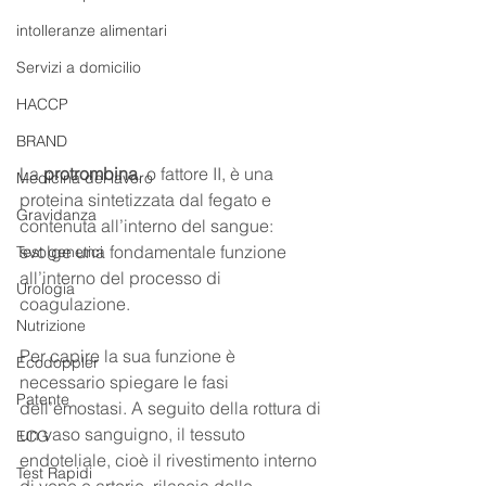
intolleranze alimentari
Servizi a domicilio
HACCP
BRAND
La 
protrombina
, o fattore II, è una 
Medicina del lavoro
proteina sintetizzata dal fegato e 
Gravidanza
contenuta all’interno del sangue: 
svolge una fondamentale funzione 
Test genetici
all’interno del processo di 
Urologia
coagulazione. 
Nutrizione
Per capire la sua funzione è 
Ecodoppler
necessario spiegare le fasi 
Patente
dell’emostasi. A seguito della rottura di 
un vaso sanguigno, il tessuto 
ECG
endoteliale, cioè il rivestimento interno 
Test Rapidi
di vene e arterie, rilascia delle 