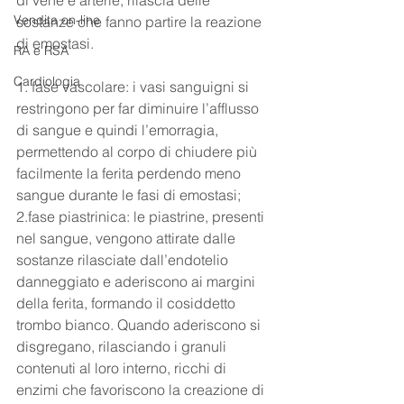
Vendita on-line
sostanze che fanno partire la reazione 
di emostasi. 
RA e RSA
Cardiologia
1. fase vascolare: i vasi sanguigni si 
restringono per far diminuire l’afflusso 
di sangue e quindi l’emorragia, 
permettendo al corpo di chiudere più 
facilmente la ferita perdendo meno 
sangue durante le fasi di emostasi;
2.fase piastrinica: le piastrine, presenti 
nel sangue, vengono attirate dalle 
sostanze rilasciate dall’endotelio 
danneggiato e aderiscono ai margini 
della ferita, formando il cosiddetto 
trombo bianco. Quando aderiscono si 
disgregano, rilasciando i granuli 
contenuti al loro interno, ricchi di 
enzimi che favoriscono la creazione di 