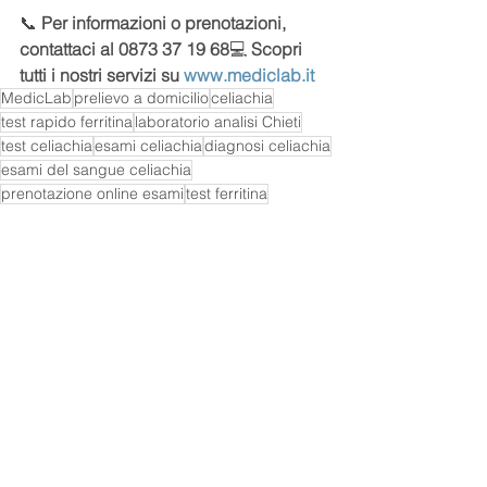
📞 
Per informazioni o prenotazioni, 
contattaci al 0873 37 19 68
💻 
Scopri 
tutti i nostri servizi su 
www.mediclab.it
MedicLab
prelievo a domicilio
celiachia
test rapido ferritina
laboratorio analisi Chieti
test celiachia
esami celiachia
diagnosi celiachia
esami del sangue celiachia
prenotazione online esami
test ferritina
shop online test diagnostici
laboratorio analisi cliniche
celiachia sintomi
prelievi orario certo
Salute e benessere
Patologie
Esami del Sangue