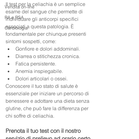
Il test per la celiachia è un semplice 
Vendita on-line
esame del sangue che permette di 
RA e RSA
individuare gli anticorpi specifici 
associati a questa patologia. È 
Cardiologia
fondamentale per chiunque presenti 
sintomi sospetti, come:
Gonfiore e dolori addominali.
Diarrea o stitichezza cronica.
Fatica persistente.
Anemia inspiegabile.
Dolori articolari o ossei.
Conoscere il tuo stato di salute è 
essenziale per iniziare un percorso di 
benessere e adottare una dieta senza 
glutine, che può fare la differenza per 
chi soffre di celiachia.
Prenota il tuo test con il nostro 
servizio di prelievo ad orario certo