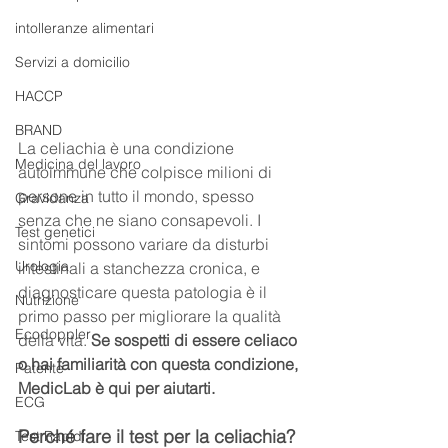
intolleranze alimentari
Servizi a domicilio
HACCP
BRAND
La celiachia è una condizione 
Medicina del lavoro
autoimmune che colpisce milioni di 
persone in tutto il mondo, spesso 
Gravidanza
senza che ne siano consapevoli. I 
Test genetici
sintomi possono variare da disturbi 
Urologia
intestinali a stanchezza cronica, e 
diagnosticare questa patologia è il 
Nutrizione
primo passo per migliorare la qualità 
Ecodoppler
della vita. 
Se sospetti di essere celiaco 
o hai familiarità con questa condizione, 
Patente
MedicLab è qui per aiutarti.
ECG
Perché fare il test per la celiachia?
Test Rapidi