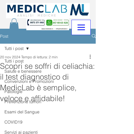
Post
Tutti i post
20 nov 2024
Tempo di lettura: 2 min
Tutti i post
Scopri se soffri di celiachia:
Salute e benessere
il test diagnostico di
Convenzioni e Promozioni
MedicLab è semplice,
Patologie
veloce e affidabile!
Prevenzione tumori
Esami del Sangue
COVID19
Servizi ai pazienti